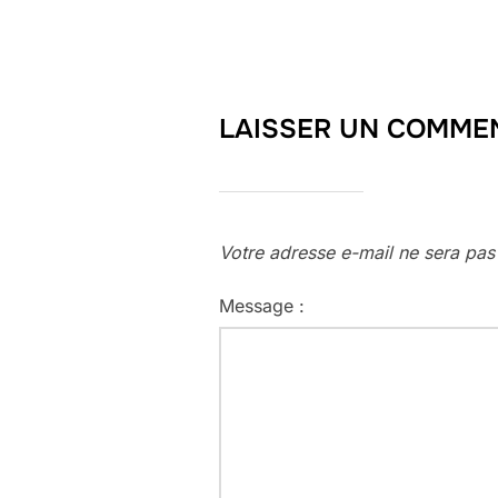
LAISSER UN COMME
Votre adresse e-mail ne sera pas
Message :