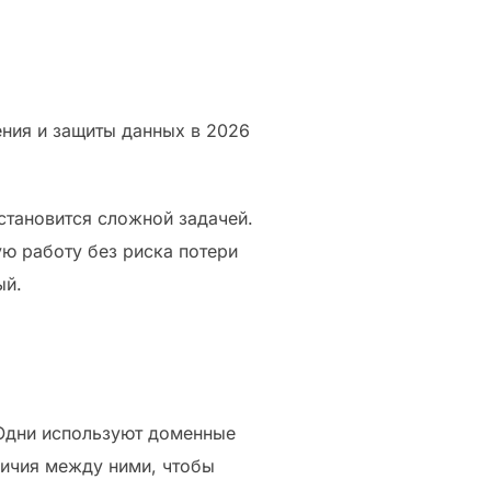
ения и защиты данных в 2026
становится сложной задачей.
ю работу без риска потери
ый.
 Одни используют доменные
личия между ними, чтобы