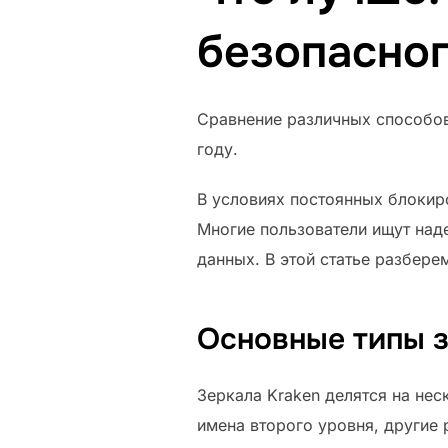
безопасног
Сравнение различных способов
году.
В условиях постоянных блокир
Многие пользователи ищут над
данных. В этой статье разбере
Основные типы з
Зеркала Kraken делятся на нес
имена второго уровня, другие