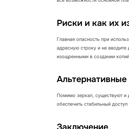
все возможности основной пла
Риски и как их 
Главная опасность при использ
адресную строку и не вводите
изощренными в создании копий
Альтернативные
Помимо зеркал, существуют и 
обеспечить стабильный доступ
Заключение