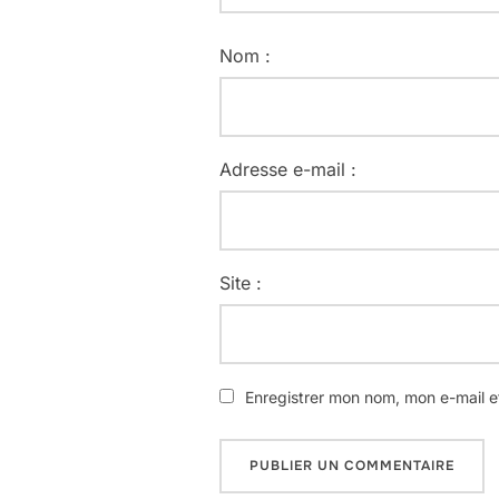
Nom :
Adresse e-mail :
Site :
Enregistrer mon nom, mon e-mail e