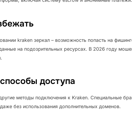
тформы, включая систему escrow и анонимные платежи
избежать
овании kraken зеркал – возможность попасть на фишинг
 данные на подозрительных ресурсах. В 2026 году моше
.
 способы доступа
другие методы подключения к Kraken. Специальные бр
 даже без использования дополнительных доменов.