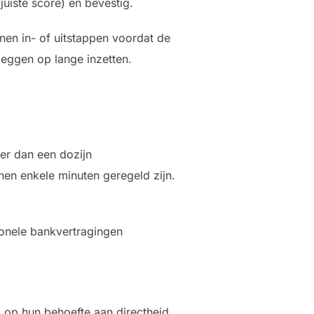
juiste score) en bevestig.
nen in- of uitstappen voordat de
tleggen op lange inzetten.
eer dan een dozijn
nen enkele minuten geregeld zijn.
ionele bankvertragingen
md op hun behoefte aan directheid.