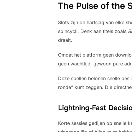
The Pulse of the 
Slots zijn de hartslag van elke s
spincycli. Denk aan titels zoals
B
draait.
Omdat het platform geen download
geen wachttijd, gewoon pure adr
Deze spellen belonen snelle besli
ronde” kunt zeggen. Die directhe
Lightning‑Fast Decisi
Korte sessies gedijen op snelle 