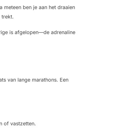
jna meteen ben je aan het draaien
trekt.
orige is afgelopen—de adrenaline
ats van lange marathons. Een
n of vastzetten.