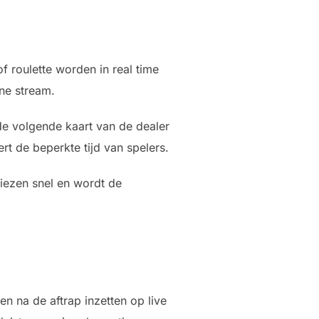
f roulette worden in real time
ine stream.
 de volgende kaart van de dealer
rt de beperkte tijd van spelers.
kiezen snel en wordt de
n na de aftrap inzetten op live