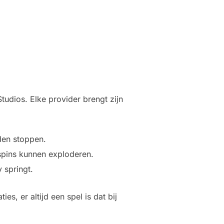
tudios. Elke provider brengt zijn
den stoppen.
 spins kunnen exploderen.
 springt.
es, er altijd een spel is dat bij