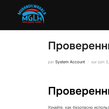
Aller
au
contenu
Проверенны
Publié
par
System Account
sur
juin 
le
Проверенны
Узнайте, как безопасно исполь