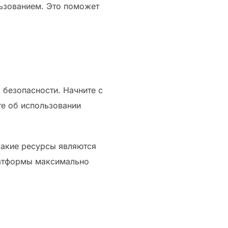
ьзованием. Это поможет
 безопасности. Начните с
те об использовании
какие ресурсы являются
латформы максимально